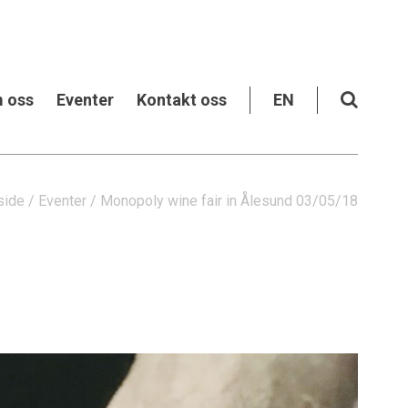
 oss
Eventer
Kontakt oss
EN
side
/
Eventer
/
Monopoly wine fair in Ålesund 03/05/18