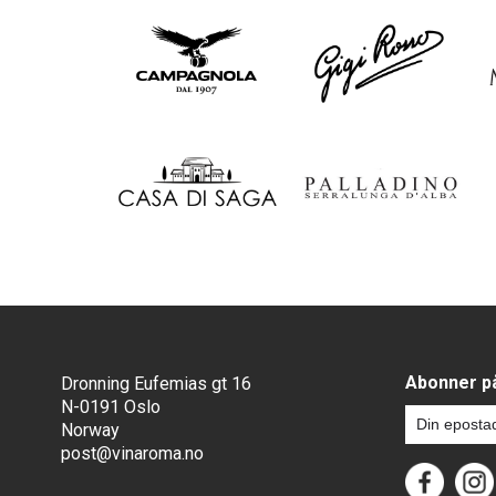
Abonner på
Dronning Eufemias gt 16
N-0191 Oslo
Norway
post@vinaroma.no