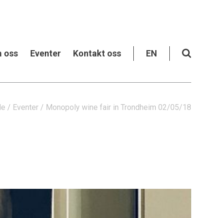
 oss
Eventer
Kontakt oss
EN
de
/
Eventer
/
Monopoly wine fair in Trondheim 02/05/18